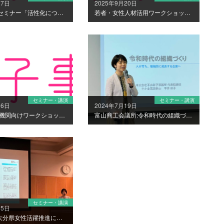
17日
2025年9月20日
経営トップセミナー「活性化につながる組織変革と育成のあり方」(1/20札幌開催)
若者・女性人材活用ワークショップ登壇
セミナー・講演
セミナー・講演
月6日
2024年7月19日
栃木県:支援機関向けワークショップ＆企業向けリスキリングワークショップ実施(11/28)
富山商工会議所:令和時代の組織づくりセミナー
セミナー・講演
15日
令和4年度:大分県女性活躍推進による組織強化支援事業（成果報告会）