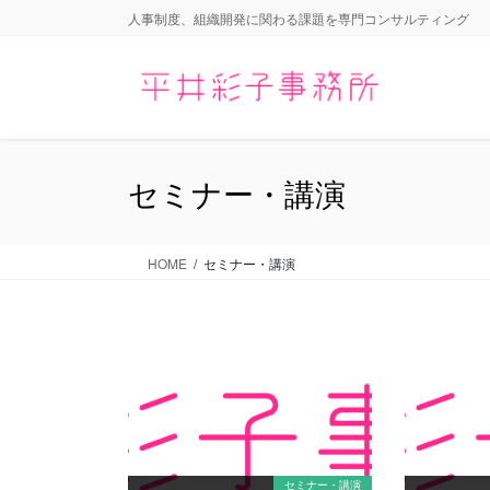
コ
ナ
人事制度、組織開発に関わる課題を専門コンサルティング
ン
ビ
テ
ゲ
ン
ー
ツ
シ
に
ョ
移
ン
セミナー・講演
動
に
移
動
HOME
セミナー・講演
セミナー・講演