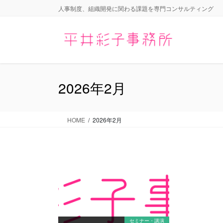
コ
ナ
人事制度、組織開発に関わる課題を専門コンサルティング
ン
ビ
テ
ゲ
ン
ー
ツ
シ
に
ョ
移
ン
2026年2月
動
に
移
動
HOME
2026年2月
セミナー・講演