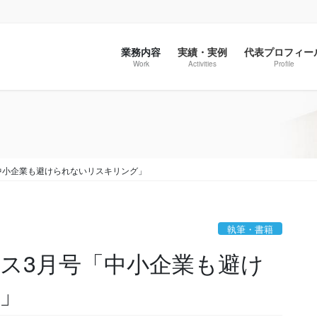
業務内容
実績・実例
代表プロフィー
Work
Activities
Profile
中小企業も避けられないリスキリング」
執筆・書籍
ース3月号「中小企業も避け
」