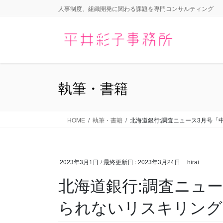
コ
ナ
人事制度、組織開発に関わる課題を専門コンサルティング
ン
ビ
テ
ゲ
ン
ー
ツ
シ
に
ョ
移
ン
執筆・書籍
動
に
移
動
HOME
執筆・書籍
北海道銀行:調査ニュース3月号「
2023年3月1日
/ 最終更新日 :
2023年3月24日
hirai
北海道銀行:調査ニュ
られないリスキリング