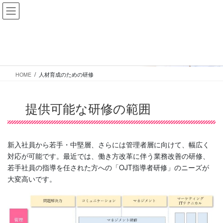
コ
ナ
ン
ビ
テ
ゲ
ン
ー
人材育成のための研修
ツ
シ
に
ョ
移
ン
HOME
人材育成のための研修
動
に
移
動
提供可能な研修の範囲
新入社員から若手・中堅層、さらには管理者層に向けて、幅広く
対応が可能です。​最近では、働き方改革に伴う業務改善の研修、
若手社員の指導を任された方への「OJT指導者研修」のニーズが
大変高いです。